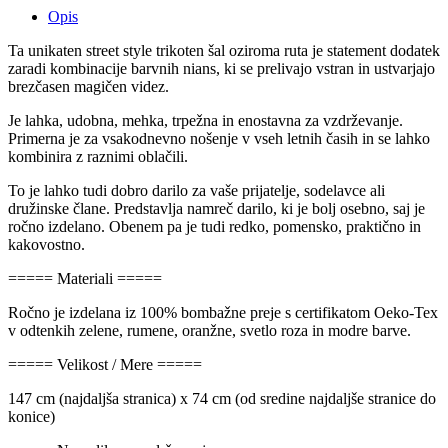
Opis
Ta unikaten street style trikoten šal oziroma ruta je statement dodatek
zaradi kombinacije barvnih nians, ki se prelivajo vstran in ustvarjajo
brezčasen magičen videz.
Je lahka, udobna, mehka, trpežna in enostavna za vzdrževanje.
Primerna je za vsakodnevno nošenje v vseh letnih časih in se lahko
kombinira z raznimi oblačili.
To je lahko tudi dobro darilo za vaše prijatelje, sodelavce ali
družinske člane. Predstavlja namreč darilo, ki je bolj osebno, saj je
ročno izdelano. Obenem pa je tudi redko, pomensko, praktično in
kakovostno.
===== Materiali =====
Ročno je izdelana iz 100% bombažne preje s certifikatom Oeko-Tex
v odtenkih zelene, rumene, oranžne, svetlo roza in modre barve.
===== Velikost / Mere =====
147 cm (najdaljša stranica) x 74 cm (od sredine najdaljše stranice do
konice)