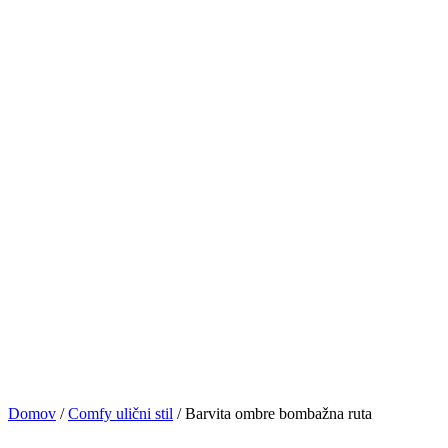
Domov
/
Comfy ulični stil
/ Barvita ombre bombažna ruta