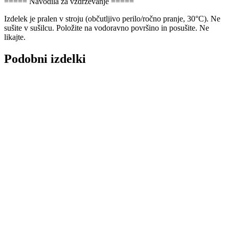
===== Navodila za vzdrževanje =====
Izdelek je pralen v stroju (občutljivo perilo/ročno pranje, 30°C). Ne
sušite v sušilcu. Položite na vodoravno površino in posušite. Ne
likajte.
Podobni izdelki