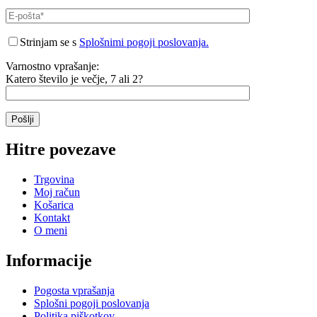
Strinjam se s
Splošnimi pogoji poslovanja.
Varnostno vprašanje:
Katero število je večje, 7 ali 2?
Hitre povezave
Trgovina
Moj račun
Košarica
Kontakt
O meni
Informacije
Pogosta vprašanja
Splošni pogoji poslovanja
Politika piškotkov