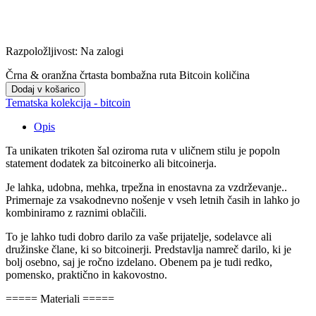
Razpoložljivost:
Na zalogi
Črna & oranžna črtasta bombažna ruta Bitcoin količina
Dodaj v košarico
Tematska kolekcija - bitcoin
Opis
Ta unikaten trikoten šal oziroma ruta v uličnem stilu je popoln
statement dodatek za bitcoinerko ali bitcoinerja.
Je lahka, udobna, mehka, trpežna in enostavna za vzdrževanje.
.
Primerna
je za vsakodnevno nošenje v vseh letnih časih in lahko jo
kombiniramo z raznimi oblačili.
To je lahko tudi dobro darilo za vaše prijatelje, sodelavce ali
družinske člane, ki so bitcoinerji. Predstavlja namreč darilo, ki je
bolj osebno, saj je ročno izdelano. Obenem pa je tudi redko,
pomensko, praktično in kakovostno.
===== Materiali =====