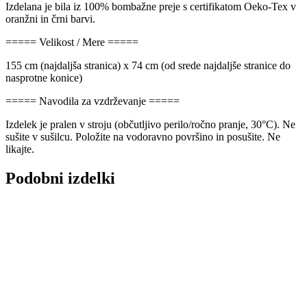
Izdelana je bila iz 100% bombažne preje s certifikatom Oeko-Tex v
oranžni in črni barvi.
===== Velikost / Mere =====
155 cm (najdaljša stranica) x 74 cm (od srede najdaljše stranice do
nasprotne konice)
===== Navodila za vzdrževanje =====
Izdelek je pralen v stroju (občutljivo perilo/ročno pranje, 30°C). Ne
sušite v sušilcu. Položite na vodoravno površino in posušite. Ne
likajte.
Podobni izdelki