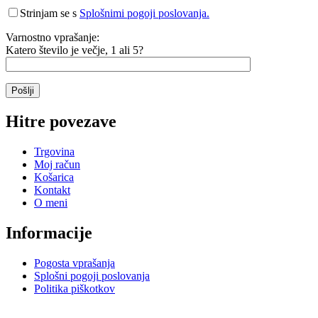
Strinjam se s
Splošnimi pogoji poslovanja.
Varnostno vprašanje:
Katero število je večje, 1 ali 5?
Hitre povezave
Trgovina
Moj račun
Košarica
Kontakt
O meni
Informacije
Pogosta vprašanja
Splošni pogoji poslovanja
Politika piškotkov