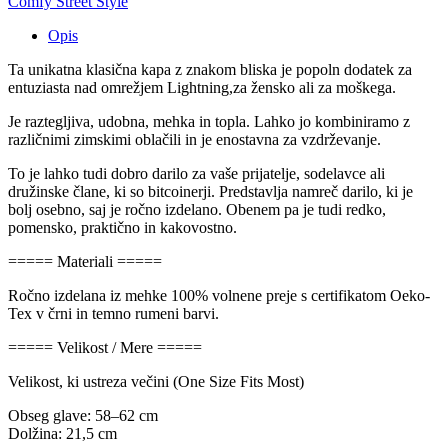
Comfy Street Style
Opis
Ta unikatna klasična kapa z znakom bliska je popoln dodatek za
entuziasta nad omrežjem Lightning,
za žensko ali za moškega.
Je raztegljiva, udobna, mehka in topla. Lahko jo kombiniramo z
različnimi zimskimi oblačili in je enostavna za vzdrževanje.
To je lahko tudi dobro darilo za vaše prijatelje, sodelavce ali
družinske člane, ki so bitcoinerji. Predstavlja namreč darilo, ki je
bolj osebno, saj je ročno izdelano. Obenem pa je tudi redko,
pomensko, praktično in kakovostno.
===== Materiali =====
Ročno izdelana iz mehke 100% volnene preje s certifikatom Oeko-
Tex v črni in temno rumeni barvi.
===== Velikost / Mere =====
Velikost, ki ustreza večini (One Size Fits Most)
Obseg glave: 58–62 cm
Dolžina: 21,5 cm